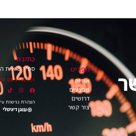
כתובת
תפריט
ספיר 8 א״ת הר טוב ב׳, בית שמש
ר
931
08-9142121
אודות
מבצעים
דרושים
הצהרת נגישות
עי
צור קשר