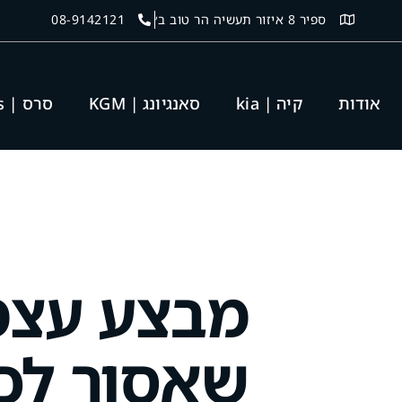
ספיר 8 איזור תעשיה הר טוב ב׳
08-9142121
אודות
קיה | kia
סאנגיונג | KGM
סרס | seres
מבצע עצמ
שאסור לכ