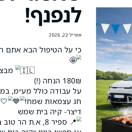
לנפנף!
אפריל 22, 2026
כי על הטיפול הבא אתם ה
מבצע חגיגי לפניכם
180₪ הנחה (!)
על עבודה כולל מע״מ, במה
חג עצמאות שמח!
דיצר- קיה בית שמש
ספיר 8, א.ת הר טוב ב׳ בית שמש
או חפשו בוייז ״קיה בית ש