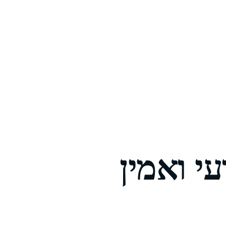
י ואמין