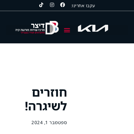
עקבו אחרינו:
קיה | KIA
סרס | SERES
סאנגיונג | KGM
חוזרים
לשיגרה!
ספטמבר 1, 2024