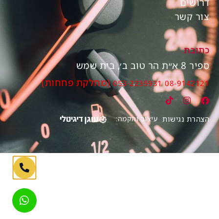
דרושים
צור קשר
כתובת
ספיר 8 א״ת הר טוב ב׳, בית שמש
(מחלקת פחחות)
053-2235931
08-9142121
הצהרת נגישות
עיצוב והקמה: