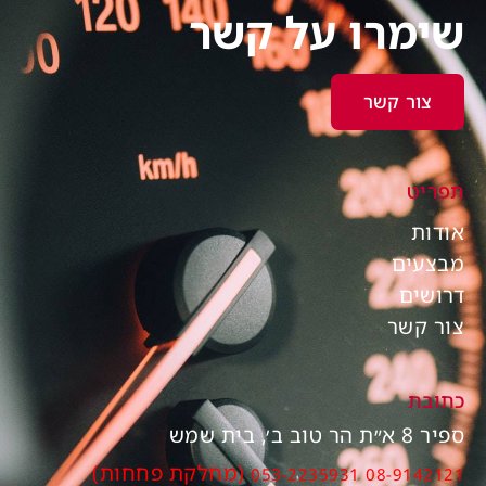
שימרו על קשר
צור קשר
תפריט
אודות
מבצעים
דרושים
צור קשר
כתובת
ספיר 8 א״ת הר טוב ב׳, בית שמש
(מחלקת פחחות)
053-2235931
08-9142121