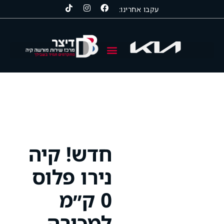
עקבו אחרינו:
קיה | KIA
סרס | SERES
סאנגיונג | KGM
חדש! קיה
נירו פלוס
0 ק״מ
למכירה.