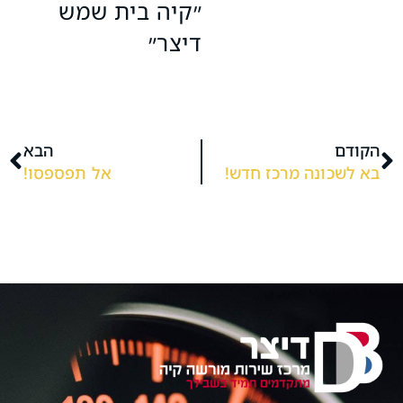
״קיה בית שמש
דיצר״
הקודם
הבא
בא לשכונה מרכז חדש!
אל תפספסו!