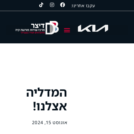
עקבו אחרינו:
קיה | KIA
סרס | SERES
סאנגיונג | KGM
המדליה
אצלנו!
אוגוסט 15, 2024