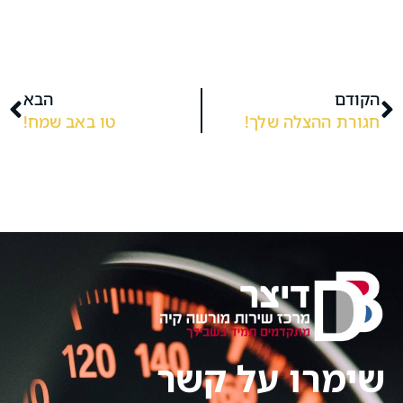
הקודם
הבא
חגורת ההצלה שלך!
טו באב שמח!
שימרו על קשר