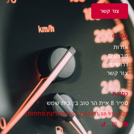
צור קשר
תפריט
אודות
מבצעים
דרושים
צור קשר
כתובת
ספיר 8 א״ת הר טוב ב׳, בית שמש
(מחלקת פחחות)
053-2235931
08-9142121