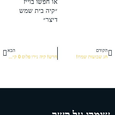
או חפשו בוייז
״קיה בית שמש
דיצר״
הקודם
הבא
חג שבועות שמח!
חדש! קיה נירו פלוס 0 ק״מ למכירה.
שימרו על קשר