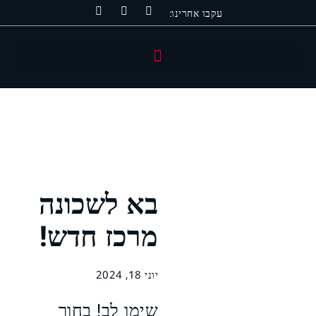
עקבו אחרינו:
קיה | KIA
סרס | SERES
סאנגיונג | KGM
בא לשכונה
מרכז חדש!
יוני 18, 2024
שימו לב! בחור